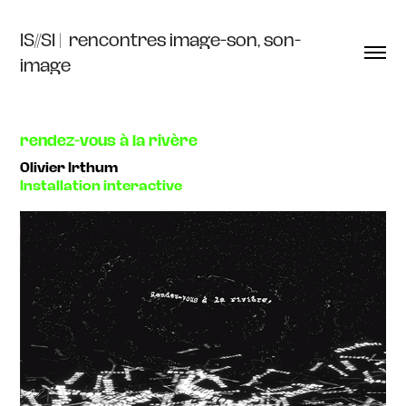
IS//SI |  rencontres image-son, son-
image
rendez-vous à la rivère
Olivier Irthum
Installation interactive