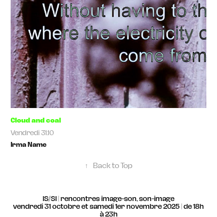
Cloud and coal
Vendredi 31.10
Irma Name
↑
Back to Top
IS//SI | rencontres image-son, son-image
vendredi 31 octobre et samedi 1er novembre 2025 | de 18h
à 23h